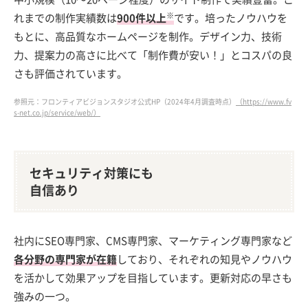
※
れまでの制作実績数は
900件以上
です。培ったノウハウを
もとに、高品質なホームページを制作。デザイン力、技術
力、提案力の高さに比べて「制作費が安い！」とコスパの良
さも評価されています。
参照元：フロンティアビジョンスタジオ公式HP（2024年4月調査時点）
（https://www.fv
s-net.co.jp/service/web/）
セキュリティ対策にも
自信あり
社内にSEO専門家、CMS専門家、マーケティング専門家など
各分野の専門家が在籍
しており、それぞれの知見やノウハウ
を活かして効果アップを目指しています。更新対応の早さも
強みの一つ。