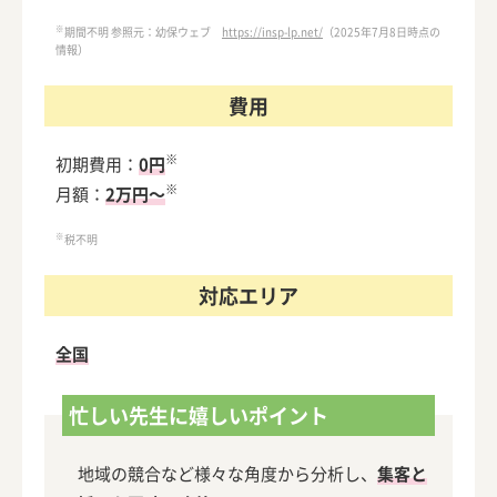
【保育園・幼稚園向け】「つたえる」のホームページ制作の
※
期間不明 参照元：幼保ウェブ
https://insp-lp.net/
（2025年7月8日時点の
特徴は？
情報）
【保育園・幼稚園向け】Tegami-テガミ-のホームページ制作
費用
の特徴は？
【保育園・幼稚園向け】データサービスセンターのホームペ
※
初期費用：
0円
ージ制作の特徴は？
※
月額：
2万円～
【保育園・幼稚園向け】ハートフルのホームページ制作の特
※
税不明
徴は？
【保育園・幼稚園向け】ばりよかのホームページ制作の特徴
対応エリア
は？
全国
【保育園・幼稚園向け】ハルデザインのホームページ制作の
特徴は？
忙しい先生に嬉しいポイント
【保育園・幼稚園向け】パンダ工房のホームページ制作の特
徴は？
地域の競合など様々な角度から分析し、
集客と
【保育園・幼稚園向け】ピーシーウェブのホームページ制作