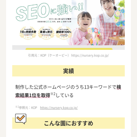
【保育園・幼稚園向け】メディアプライムスタイルのホーム
ページ制作の特徴は？
【保育園・幼稚園向け】ゆびすいコンサルティングのホーム
ページ制作の特徴は？
【保育園・幼稚園向け】ラップルのホームページ制作の特徴
は？
引用元：KOP（ケーオーピー） https://nursery.kop.co.jp/
実績
制作した公式ホームページのうち13キーワードで
検
※2
索結果1位を取得
している
※2
参照元：KOP
https://nursery.kop.co.jp/
こんな園におすすめ