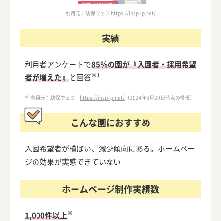
作の特徴は？
引用元：幼保ウェブ https://insp-lp.net/
【保育園・幼稚園向け】イーウェッジのホームページ制作の
実績
特徴は？
【保育園・幼稚園向け】サーヴのホームページ制作の特徴
利用者アンケートで
85％の園が『入園者・採用希望
は？
※1
者が増えた』
と回答
【保育園・幼稚園向け】サンロフトのホームページ制作の特
徴は？
※1
参照元：幼保ウェブ
https://insp-lp.net/
（2024年8月29日時点の情報）
【保育園・幼稚園向け】ソフトテックスのホームページ制作
こんな園におすすめ
の特徴は？
【保育園・幼稚園向け】たぴデザイン事務所のホームページ
入園希望者が横ばい、減少傾向にある。ホームペー
制作の特徴は？
ジの効果が実感できていない
【保育園・幼稚園向け】チャイルドケアサポートのホームペ
ージ制作の特徴は？
ホームページ制作実績数
【保育園・幼稚園向け】つくっちゃお保育園のホームページ
※
制作の特徴は？
1,000件以上