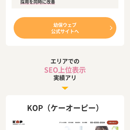
採用を同時に改善
の特徴は？
【保育園・幼稚園向け】フレーベル館のホームページ制作の
特徴は？
幼保ウェブ
公式サイトへ
【保育園・幼稚園向け】フロンティアビジョンスタジオのホ
ームページ制作の特徴は？
【保育園・幼稚園向け】ほいくえん.comのホームページ制作
の特徴は？
エリアでの
SEO上位表示
【保育園・幼稚園向け】保育士バンク！ウェブパックのホー
ムページ制作の特徴は？
実績アリ
【保育園・幼稚園向け】ほいくデザインのホームページ制作
の特徴は？
【保育園・幼稚園向け】ほいくのこころホームページのホー
KOP（ケーオーピー）
ムページ制作の特徴は？
【保育園・幼稚園向け】ホームページ本舗のホームページ制
作の特徴は？