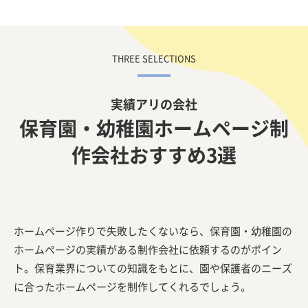
【保育園・幼稚園向け】幼保ウェブのホームページ制作の特
徴は？
【保育園・幼稚園向け】アイウェイヴのホームページ制作の
特徴は？
【保育園・幼稚園向け】アトラボのホームページ制作の特徴
実績アリの会社
は？
保育園・幼稚園ホームページ制
【保育園・幼稚園向け】アフラットのホームページ制作の特
徴は？
作会社おすすめ3選
【保育園・幼稚園向け】ウィンテルのホームページ制作の特
徴は？
【保育園・幼稚園向け】WEBSTAGEのホームページ制作の特
ホームページ作りで失敗したくないなら、保育園・幼稚園の
徴は？
ホームページの実績がある制作会社に依頼するのがポイン
【保育園・幼稚園向け】AMSのホームページ制作の特徴は？
ト。保育業界についての知識をもとに、園や保護者のニーズ
【保育園・幼稚園向け】園サポでどんなホームページが作れ
に合ったホームページを制作してくれるでしょう。
る？