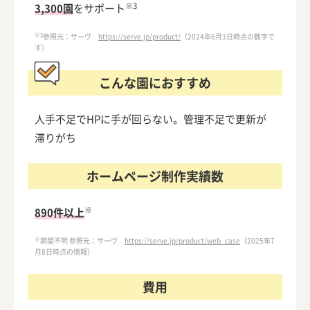
※3
3,300園
をサポート
※3
参照元：サーヴ
https://serve.jp/product/
（2024年6月3日時点の数字で
す）
こんな園におすすめ
人手不足でHPに手が回らない。管理不足で更新が
滞りがち
ホームページ制作実績数
※
890件以上
※
期間不明 参照元：サーヴ
https://serve.jp/product/web_case
（2025年7
月8日時点の情報）
費用