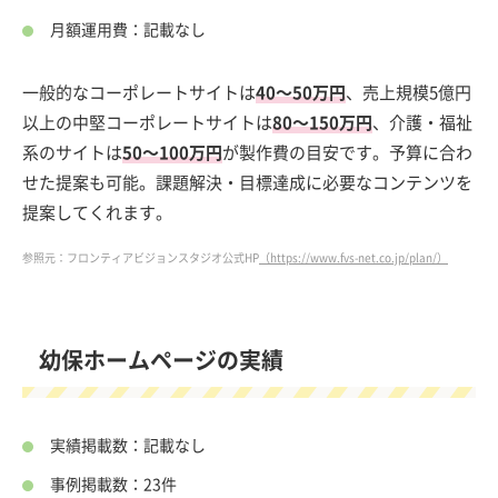
月額運用費：記載なし
一般的なコーポレートサイトは
40～50万円
、売上規模5億円
以上の中堅コーポレートサイトは
80～150万円
、介護・福祉
系のサイトは
50～100万円
が製作費の目安です。予算に合わ
せた提案も可能。課題解決・目標達成に必要なコンテンツを
提案してくれます。
参照元：フロンティアビジョンスタジオ公式HP
（https://www.fvs-net.co.jp/plan/）
幼保ホームページの実績
実績掲載数：記載なし
事例掲載数：23件