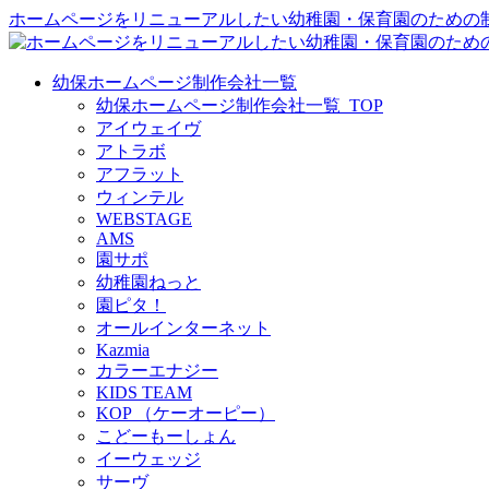
ホームページをリニューアルしたい幼稚園・保育園のための
幼保ホームページ制作会社一覧
幼保ホームページ制作会社一覧_TOP
アイウェイヴ
アトラボ
アフラット
ウィンテル
WEBSTAGE
AMS
園サポ
幼稚園ねっと
園ピタ！
オールインターネット
Kazmia
カラーエナジー
KIDS TEAM
KOP （ケーオーピー）
こどーもーしょん
イーウェッジ
サーヴ