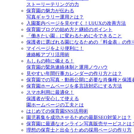
ストーリーテリングの力
保育園の魅力が伝わる
写真ギャラリー運用とは？
入園案内ページを見やすく！UI/UXの改善方法
保育園ブログの始め方と継続のポイント
「働きたい園」に変わるために今できること
保護者に選ばれる園になるための「料金表」の作
マイページをより便利に！
連絡帳アプリ活用術
もしもの時に備える！
保育園の緊急連絡体制と運用ノウハウ
見やすい年間行事カレンダーの作り方とは？
保育園での写真・動画公開に必要な肖像権と保護
保育園ホームページを多言語対応にする方法
スマホ利用に最適化！
保護者が安心して使える
園ホームページの工夫とは
はじめての保育園SNS活用術
園児募集を成功させるための最新SEO対策とは？
保育園に最適なオンライン写真販売サービスとは
理想の保育士と出会うための採用ページの作り方