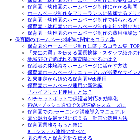
保育園・幼稚園のホームページ制作に必要なコン
保育園・幼稚園のホームページ制作にかかる期間
ホームページ制作をフリーランスに依頼するメリ
保育園・幼稚園のホームページ制作で得られるメ
保育園・幼稚園のホームページ制作会社の選び方
保育園・幼稚園のホームページ制作の費用相場は
保育園のホームページ制作に関するコラム集
保育園のホームページ制作に関するコラム集_TOP
「先生の質」を伝える園長挨拶・スタッフ紹介の
地域SEOで選ばれる保育園にするには？
保護者の体験談をホームページに活かす方法
保育園ホームページリニューアルが必要なサイン
効果測定から始める保育園Web運用
保育園ホームページ運用の新常識
「ハイブリッド運用」とは？
AIチャットボットで保護者対応を効率化
PWA×プッシュ通知で欠席連絡をスムーズに
保育園でのeラーニング講座導入マニュアル
園の魅力を最大限に伝える！動画の活用方法
保育園業務をもっと楽に！
ICTシステム連携のすべて
園の理念と保育方針を伝える