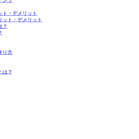
テンツ
ット・デメリット
リット・デメリット
は？
？
作り方
とは？