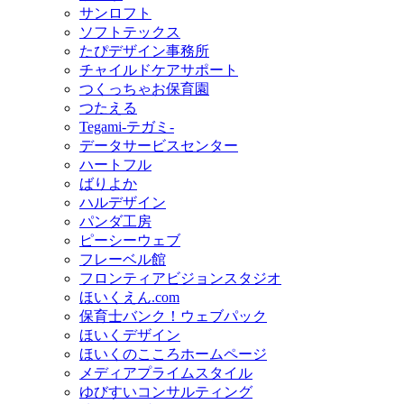
サンロフト
ソフトテックス
たぴデザイン事務所
チャイルドケアサポート
つくっちゃお保育園
つたえる
Tegami-テガミ-
データサービスセンター
ハートフル
ばりよか
ハルデザイン
パンダ工房
ピーシーウェブ
フレーベル館
フロンティアビジョンスタジオ
ほいくえん.com
保育士バンク！ウェブパック
ほいくデザイン
ほいくのこころホームページ
メディアプライムスタイル
ゆびすいコンサルティング