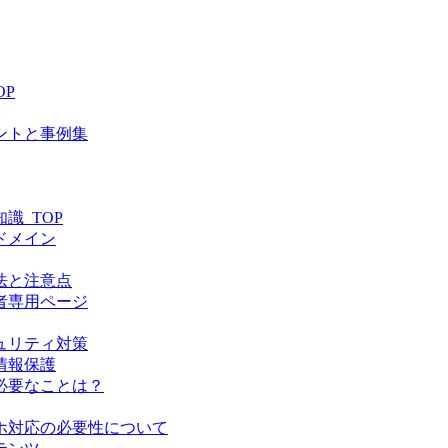
P
ントと事例集
識_TOP
ドメイン
法と注意点
者専用ページ
ュリティ対策
情報保護
必要なことは？
ホ対応の必要性について