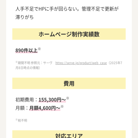
人手不足でHPに手が回らない。管理不足で更新が
滞りがち
ホームページ制作実績数
※
890件以上
※
期間不明 参照元：サーヴ
https://serve.jp/product/web_case
（2025年7
月8日時点の情報）
費用
※
初期費用：
155,300円～
※
月額：
月額4,600円～
※
税不明
対応エリア