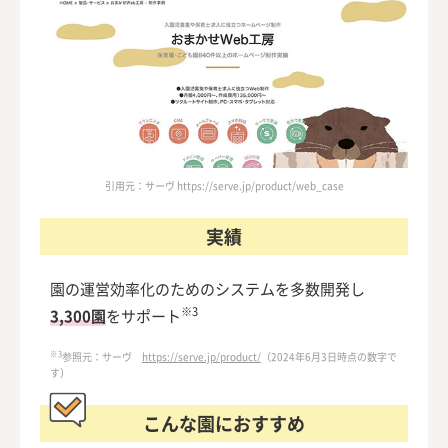
引用元：サーヴ https://serve.jp/product/web_case
実績
園の運営効率化のためのシステムを多数開発し
※3
3,300園
をサポート
※3
参照元：サーヴ
https://serve.jp/product/
（2024年6月3日時点の数字で
す）
こんな園におすすめ