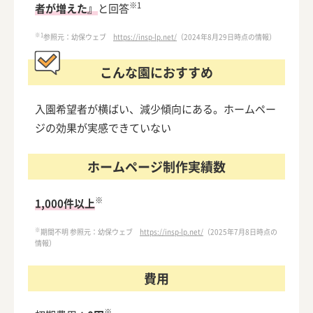
※1
者が増えた』
と回答
※1
参照元：幼保ウェブ
https://insp-lp.net/
（2024年8月29日時点の情報）
こんな園におすすめ
入園希望者が横ばい、減少傾向にある。ホームペー
ジの効果が実感できていない
ホームページ制作実績数
※
1,000件以上
※
期間不明 参照元：幼保ウェブ
https://insp-lp.net/
（2025年7月8日時点の
情報）
費用
※