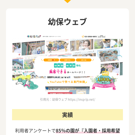
幼保ウェブ
引用元：幼保ウェブ https://insp-lp.net/
実績
利用者アンケートで
85％の園が『入園者・採用希望