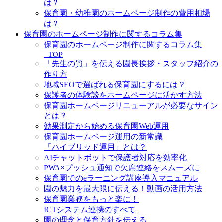
は？
保育園・幼稚園のホームページ制作の費用相場
は？
保育園のホームページ制作に関するコラム集
保育園のホームページ制作に関するコラム集
_TOP
「先生の質」を伝える園長挨拶・スタッフ紹介の
作り方
地域SEOで選ばれる保育園にするには？
保護者の体験談をホームページに活かす方法
保育園ホームページリニューアルが必要なサイン
とは？
効果測定から始める保育園Web運用
保育園ホームページ運用の新常識
「ハイブリッド運用」とは？
AIチャットボットで保護者対応を効率化
PWA×プッシュ通知で欠席連絡をスムーズに
保育園でのeラーニング講座導入マニュアル
園の魅力を最大限に伝える！動画の活用方法
保育園業務をもっと楽に！
ICTシステム連携のすべて
園の理念と保育方針を伝える