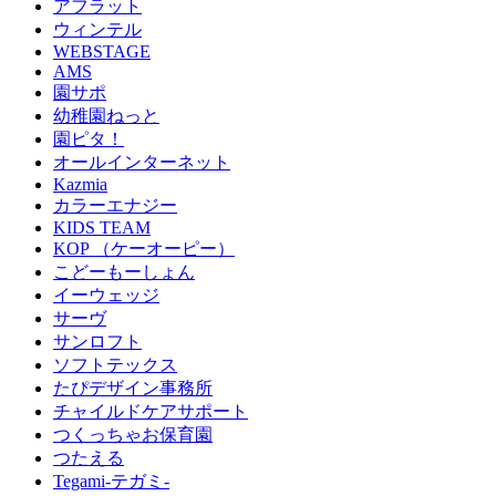
アフラット
ウィンテル
WEBSTAGE
AMS
園サポ
幼稚園ねっと
園ピタ！
オールインターネット
Kazmia
カラーエナジー
KIDS TEAM
KOP （ケーオーピー）
こどーもーしょん
イーウェッジ
サーヴ
サンロフト
ソフトテックス
たぴデザイン事務所
チャイルドケアサポート
つくっちゃお保育園
つたえる
Tegami-テガミ-