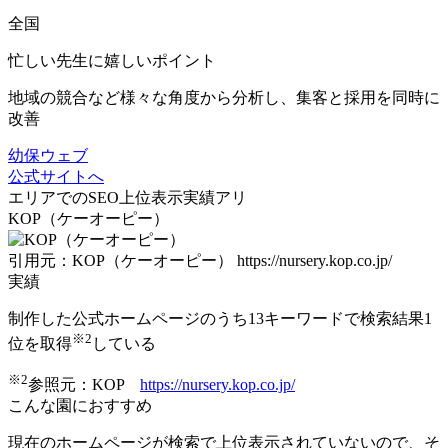
全国
忙しい先生に嬉しいポイント
地域の競合など様々な角度から分析し、
集客と採用を同時に
改善
幼保ウェブ
公式サイトへ
エリアでの
SEO上位表示
実績アリ
KOP（ケーオーピー）
引用元：KOP（ケーオーピー） https://nursery.kop.co.jp/
実績
制作した公式ホームページのうち13キーワードで
検索結果1
※2
位を取得
している
※2
参照元：KOP
https://nursery.kop.co.jp/
こんな園におすすめ
現在のホームページが検索で上位表示されていないので、そ