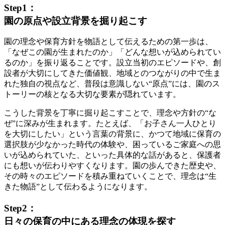
Step1：
園の原点や設立背景を掘り起こす
園の理念や保育方針を物語として伝えるための第一歩は、
「なぜこの園が生まれたのか」「どんな想いが込められてい
るのか」を振り返ることです。設立当初のエピソードや、創
設者が大切にしてきた価値観、地域とのつながりの中で生ま
れた独自の視点など、普段は意識しない“原点”には、園のス
トーリーの核となる大切な要素が隠れています。
こうした背景を丁寧に掘り起こすことで、理念や方針の“な
ぜ”に深みが生まれます。たとえば、「お子さん一人ひとり
を大切にしたい」という言葉の背景に、かつて地域に保育の
選択肢が少なかった時代の体験や、困っているご家庭への思
いが込められていた、といった具体的な話があると、保護者
にも想いが伝わりやすくなります。
園の歩んできた歴史や、
その時々のエピソードを積み重ねていくことで、理念は“生
きた物語”として伝わるようになります。
Step2：
日々の保育の中にある理念の体現を探す