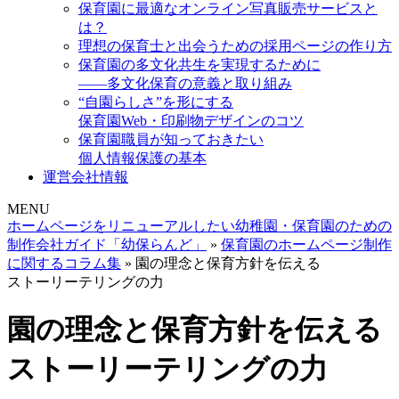
保育園に最適なオンライン写真販売サービスと
は？
理想の保育士と出会うための採用ページの作り方
保育園の多文化共生を実現するために
――多文化保育の意義と取り組み
“自園らしさ”を形にする
保育園Web・印刷物デザインのコツ
保育園職員が知っておきたい
個人情報保護の基本
運営会社情報
MENU
ホームページをリニューアルしたい幼稚園・保育園のための
制作会社ガイド「幼保らんど」
»
保育園のホームページ制作
に関するコラム集
»
園の理念と保育方針を伝える
ストーリーテリングの力
園の理念と保育方針を伝える
ストーリーテリングの力