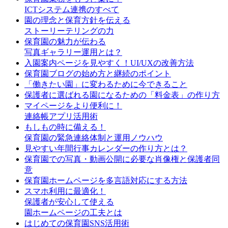
ICTシステム連携のすべて
園の理念と保育方針を伝える
ストーリーテリングの力
保育園の魅力が伝わる
写真ギャラリー運用とは？
入園案内ページを見やすく！UI/UXの改善方法
保育園ブログの始め方と継続のポイント
「働きたい園」に変わるために今できること
保護者に選ばれる園になるための「料金表」の作り方
マイページをより便利に！
連絡帳アプリ活用術
もしもの時に備える！
保育園の緊急連絡体制と運用ノウハウ
見やすい年間行事カレンダーの作り方とは？
保育園での写真・動画公開に必要な肖像権と保護者同
意
保育園ホームページを多言語対応にする方法
スマホ利用に最適化！
保護者が安心して使える
園ホームページの工夫とは
はじめての保育園SNS活用術