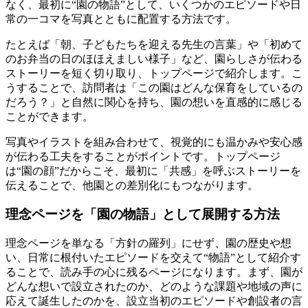
なく、最初に“園の物語”として、いくつかのエピソードや日
常の一コマを写真とともに配置する方法です。
たとえば「朝、子どもたちを迎える先生の言葉」や「初めて
のお弁当の日のほほえましい様子」など、園らしさが伝わる
ストーリーを短く切り取り、トップページで紹介します。こ
うすることで、訪問者は「この園はどんな保育をしているの
だろう？」と自然に関心を持ち、園の想いを直感的に感じる
ことができます。
写真やイラストを組み合わせて、視覚的にも温かみや安心感
が伝わる工夫をすることがポイントです。
トップページ
は“園の顔”だからこそ、最初に「共感」を呼ぶストーリーを
伝えることで、他園との差別化にもつながります。
理念ページを「園の物語」として展開する方法
理念ページを単なる「方針の羅列」にせず、園の歴史や想
い、日常に根付いたエピソードを交えて“物語”として紹介す
ることで、読み手の心に残るページになります。まず、園が
どんな想いで設立されたのか、どのような課題や地域の声に
応えて誕生したのかを、設立当初のエピソードや創設者の言