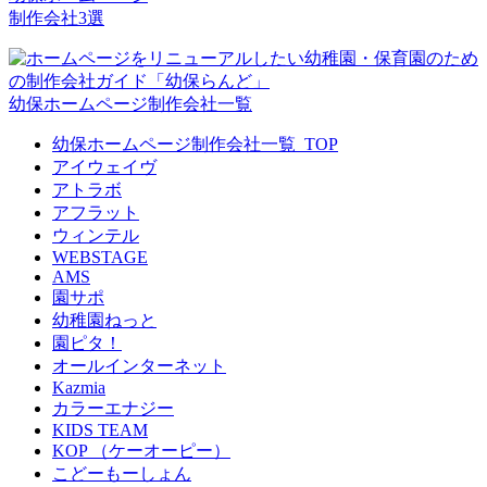
制作会社3選
幼保ホームページ制作会社一覧
幼保ホームページ制作会社一覧_TOP
アイウェイヴ
アトラボ
アフラット
ウィンテル
WEBSTAGE
AMS
園サポ
幼稚園ねっと
園ピタ！
オールインターネット
Kazmia
カラーエナジー
KIDS TEAM
KOP （ケーオーピー）
こどーもーしょん