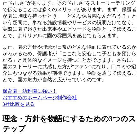
た“らしさ”があります。その“らしさ”をストーリーテリング
で伝えることには多くのメリットがあります。まず、保護者
が園に興味を持ったとき、「どんな保育園なんだろう？」と
いう疑問に、単なる施設情報やサービスの説明だけでなく、
実際に園で起きた出来事やエピソードを物語として伝えるこ
とで、よりリアルに園の雰囲気を感じてもらえます。
また、園の方針や理念が日常のどんな場面に表れているのか
がわかるため、保護者が「ここなら安心して子どもを預けら
れる」と具体的なイメージを持つことができます。さらに、
園のストーリーに共感した方が“ファン”になり、口コミや紹
介にもつながる効果が期待できます。
物語を通じて伝えるこ
とで、園の魅力が自然と広がっていくのです。
保育園・幼稚園に強い！
おすすめのホームページ制作会社
3社比較を見る
理念・方針を物語にするための3つのス
テップ