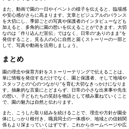
また、動画で園の一日やイベントの様子を伝えると、臨場感
や安心感がさらに高まります。文章とビジュアルのバランス
を大切にし、季節ごとの写真や保護者のインタビューなども
加えると、多角的に園の想いを伝えることができます。大切
なのは「作り込んだ宣伝」ではなく、日常の“ありのまま”を
発信すること。
見る人の心に自然と届くストーリーの一部と
して、写真や動画を活用しましょう。
まとめ
園の理念や保育方針をストーリーテリングで伝えることは、
単に情報を発信するだけでなく、園と保護者、そして地域や
スタッフとの“心のつながり”を育む大切なきっかけになりま
す。抽象的な言葉にとどまらず、日常の小さな出来事や先生
の想い、子どもたちの笑顔を物語として積み重ねていくこと
で、園の魅力は自然と伝わります。
また、こうした取り組みを続けることで、理念や方針が園全
体にしっかり根付き、職員同士の一体感や、地域との信頼関
係もより深まっていくはずです。これからホームページや広