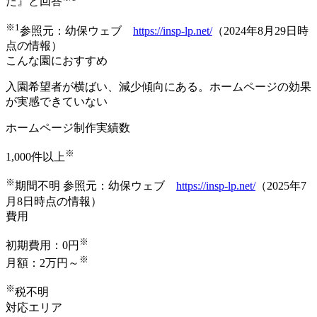
た』
と回答
※1
参照元：幼保ウェブ
https://insp-lp.net/
（2024年8月29日時
点の情報）
こんな園におすすめ
入園希望者が横ばい、減少傾向にある。ホームページの効果
が実感できていない
ホームページ制作実績数
※
1,000件以上
※
期間不明 参照元：幼保ウェブ
https://insp-lp.net/
（2025年7
月8日時点の情報）
費用
※
初期費用：
0円
※
月額：
2万円～
※
税不明
対応エリア