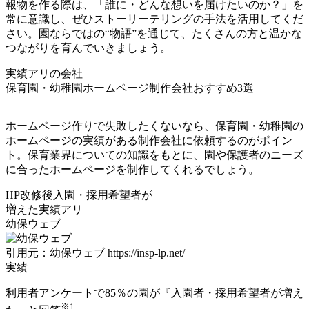
報物を作る際は、「誰に・どんな想いを届けたいのか？」を
常に意識し、ぜひストーリーテリングの手法を活用してくだ
さい。
園ならではの“物語”を通じて、たくさんの方と温かな
つながりを育んでいきましょう。
実績アリの会社
保育園・幼稚園ホームページ制作会社おすすめ3選
ホームページ作りで失敗したくないなら、保育園・幼稚園の
ホームページの実績がある制作会社に依頼するのがポイン
ト。保育業界についての知識をもとに、園や保護者のニーズ
に合ったホームページを制作してくれるでしょう。
HP改修後
入園・採用希望者が
増えた
実績アリ
幼保ウェブ
引用元：幼保ウェブ https://insp-lp.net/
実績
利用者アンケートで
85％の園が『入園者・採用希望者が増え
※1