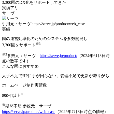
3,300園のDX化を
サポートしてきた
実績アリ
サーヴ
引用元：サーヴ https://serve.jp/product/web_case
実績
園の運営効率化のためのシステムを多数開発し
※3
3,300園
をサポート
※3
参照元：サーヴ
https://serve.jp/product/
（2024年6月3日時
点の数字です）
こんな園におすすめ
人手不足でHPに手が回らない。管理不足で更新が滞りがち
ホームページ制作実績数
※
890件以上
※
期間不明 参照元：サーヴ
https://serve.jp/product/web_case
（2025年7月8日時点の情報）