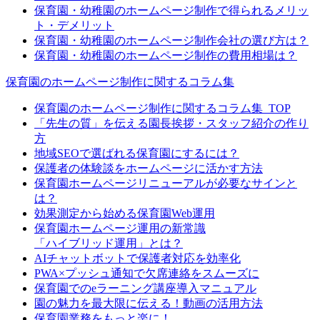
保育園・幼稚園のホームページ制作で得られるメリッ
ト・デメリット
保育園・幼稚園のホームページ制作会社の選び方は？
保育園・幼稚園のホームページ制作の費用相場は？
保育園のホームページ制作に関するコラム集
保育園のホームページ制作に関するコラム集_TOP
「先生の質」を伝える園長挨拶・スタッフ紹介の作り
方
地域SEOで選ばれる保育園にするには？
保護者の体験談をホームページに活かす方法
保育園ホームページリニューアルが必要なサインと
は？
効果測定から始める保育園Web運用
保育園ホームページ運用の新常識
「ハイブリッド運用」とは？
AIチャットボットで保護者対応を効率化
PWA×プッシュ通知で欠席連絡をスムーズに
保育園でのeラーニング講座導入マニュアル
園の魅力を最大限に伝える！動画の活用方法
保育園業務をもっと楽に！