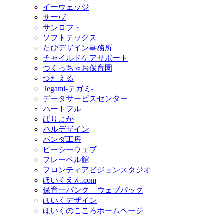
イーウェッジ
サーヴ
サンロフト
ソフトテックス
たぴデザイン事務所
チャイルドケアサポート
つくっちゃお保育園
つたえる
Tegami-テガミ-
データサービスセンター
ハートフル
ばりよか
ハルデザイン
パンダ工房
ピーシーウェブ
フレーベル館
フロンティアビジョンスタジオ
ほいくえん.com
保育士バンク！ウェブパック
ほいくデザイン
ほいくのこころホームページ