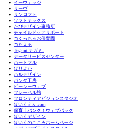
イーウェッジ
サーヴ
サンロフト
ソフトテックス
たぴデザイン事務所
チャイルドケアサポート
つくっちゃお保育園
つたえる
Tegami-テガミ-
データサービスセンター
ハートフル
ばりよか
ハルデザイン
パンダ工房
ピーシーウェブ
フレーベル館
フロンティアビジョンスタジオ
ほいくえん.com
保育士バンク！ウェブパック
ほいくデザイン
ほいくのこころホームページ