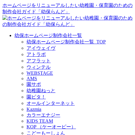
ホームページをリニューアルしたい幼稚園・保育園のための
制作会社ガイド「幼保らんど」
幼保ホームページ制作会社一覧
幼保ホームページ制作会社一覧_TOP
アイウェイヴ
アトラボ
アフラット
ウィンテル
WEBSTAGE
AMS
園サポ
幼稚園ねっと
園ピタ！
オールインターネット
Kazmia
カラーエナジー
KIDS TEAM
KOP （ケーオーピー）
こどーもーしょん