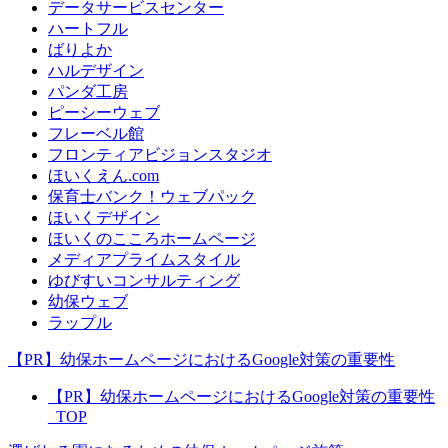
データサービスセンター
ハートフル
ばりよか
ハルデザイン
パンダ工房
ピーシーウェブ
フレーベル館
フロンティアビジョンスタジオ
ほいくえん.com
保育士バンク！ウェブパック
ほいくデザイン
ほいくのこころホームページ
メディアプライムスタイル
ゆびすいコンサルティング
幼保ウェブ
ラップル
【PR】幼保ホームページにおけるGoogle対策の重要性
【PR】幼保ホームページにおけるGoogle対策の重要性
_TOP