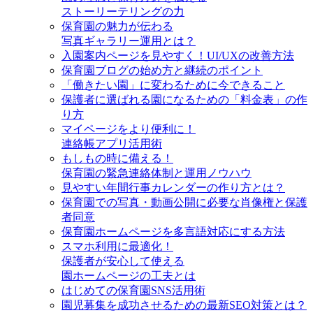
ストーリーテリングの力
保育園の魅力が伝わる
写真ギャラリー運用とは？
入園案内ページを見やすく！UI/UXの改善方法
保育園ブログの始め方と継続のポイント
「働きたい園」に変わるために今できること
保護者に選ばれる園になるための「料金表」の作
り方
マイページをより便利に！
連絡帳アプリ活用術
もしもの時に備える！
保育園の緊急連絡体制と運用ノウハウ
見やすい年間行事カレンダーの作り方とは？
保育園での写真・動画公開に必要な肖像権と保護
者同意
保育園ホームページを多言語対応にする方法
スマホ利用に最適化！
保護者が安心して使える
園ホームページの工夫とは
はじめての保育園SNS活用術
園児募集を成功させるための最新SEO対策とは？