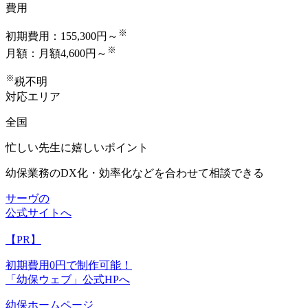
費用
※
初期費用：
155,300円～
※
月額：
月額4,600円～
※
税不明
対応エリア
全国
忙しい先生に嬉しいポイント
幼保業務の
DX化・効率化
などを合わせて相談できる
サーヴの
公式サイトへ
【PR】
初期費用0円で制作可能！
「幼保ウェブ」公式HPへ
幼保ホームページ