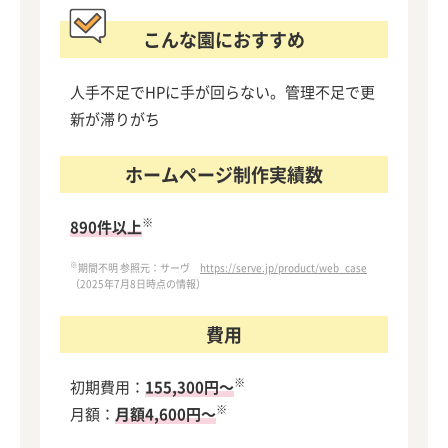
こんな園におすすめ
人手不足でHPに手が回らない。管理不足で更
新が滞りがち
ホームページ制作実績数
※
890件以上
※
期間不明 参照元：サーヴ
https://serve.jp/product/web_case
（2025年7月8日時点の情報）
費用
※
初期費用：
155,300円～
※
月額：
月額4,600円～