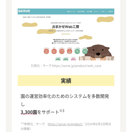
引用元：サーヴ https://serve.jp/product/web_case
実績
園の運営効率化のためのシステムを多数開発
し
※3
3,300園
をサポート
※3
参照元：サーヴ
https://serve.jp/product/
（2024年6月3日時点
の情報）