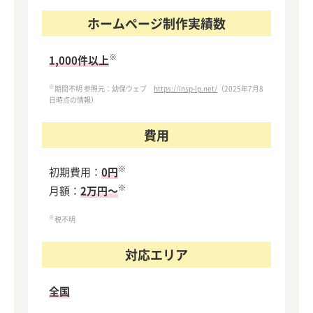
ホームページ制作実績数
※
1,000件以上
※
期間不明 参照元：幼保ウェブ
https://insp-lp.net/
（2025年7月8
日時点の情報）
費用
※
初期費用：
0円
※
月額：
2万円～
※
税不明
対応エリア
全国