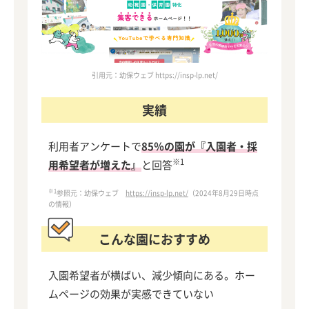
引用元：幼保ウェブ https://insp-lp.net/
実績
利用者アンケートで
85％の園が『入園者・採
※1
用希望者が増えた』
と回答
※1
参照元：幼保ウェブ
https://insp-lp.net/
（2024年8月29日時点
の情報）
こんな園におすすめ
入園希望者が横ばい、減少傾向にある。ホー
ムページの効果が実感できていない