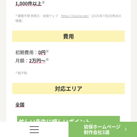
※
1,000件以上
※
期間不明 参照元：幼保ウェブ
https://insp-lp.net/
（2025年7月8日時点の
情報）
費用
※
初期費用：
0円
※
月額：
2万円～
※
税不明
対応エリア
全国
忙しい先生に嬉しいポイント
幼保ホームページ
制作会社3選